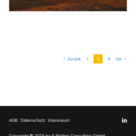
Zurück
1
2
3
Vor
AGB
Datenschutz
Impressum
Copyright
©
2025 by E-Bridge Consulting GmbH