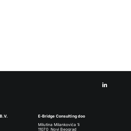
B.V.
E-Bridge Consulting doo
Milutina Milankovića 1i
11070 Novi Beograd