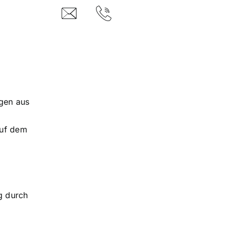
gen aus
auf dem
ng durch