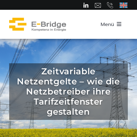
Zum
Inhalt
springen
Menü
Startseite
Über uns
Zeitvariable
Netzentgelte – wie die
Team
Netzbetreiber ihre
Tarifzeitfenster
Kompetenzbereiche
gestalten
Karriere