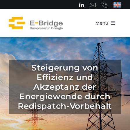
Zum
Inhalt
springen
Menü
Startseite
Über uns
Steigerung von
Effizienz und
Team
Akzeptanz der
Energiewende durch
Kompetenzbereiche
Redispatch-Vorbehalt
Karriere