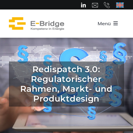
Zum
Inhalt
springen
Menü
Startseite
Über uns
Redispatch 3.0:
Regulatorischer
Team
Rahmen, Markt- und
Produktdesign
Kompetenzbereiche
Karriere