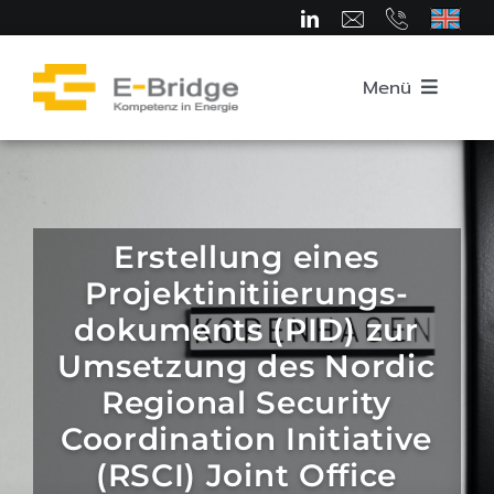
Zum
Inhalt
springen
Menü
Startseite
Über uns
Erstellung eines
Projekt­initiierungs­
Team
dokuments (PID) zur
Umsetzung des Nordic
Kompetenzbereiche
Regional Security
Coordination Initiative
(RSCI) Joint Office
Karriere