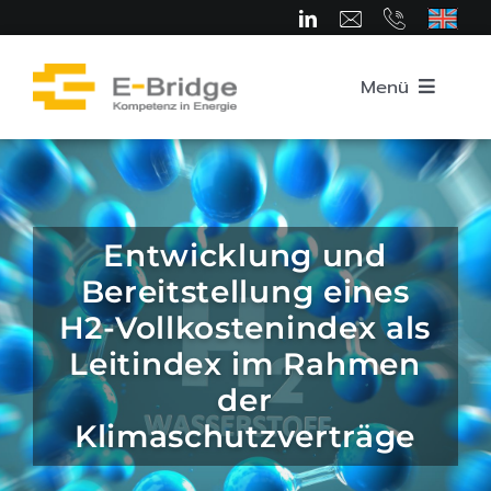
Zum
Inhalt
springen
Menü
Startseite
Über uns
Entwicklung und
Bereitstellung eines
Team
H2-Vollkostenindex als
Leitindex im Rahmen
Kompetenzbereiche
der
Klimaschutzverträge
Karriere