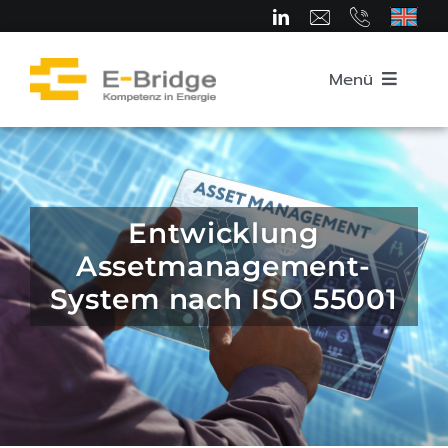
Zum
Inhalt
springen
Menü
Startseite
Über uns
Entwicklung
Assetmanagement-
Team
System nach ISO 55001
Kompetenzbereiche
Karriere