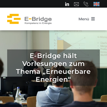
Zum
Inhalt
springen
Menü
Startseite
Über uns
E-Bridge hält
Vorlesungen zum
Team
Thema „Erneuerbare
Energien“
Kompetenzbereiche
Karriere