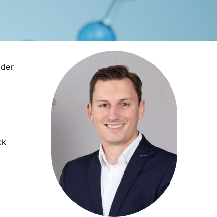
lder
ck