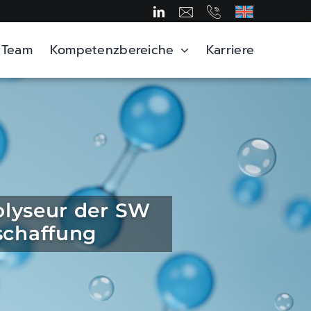
Team
Kompetenzbereiche
Karriere
rolyseur der SW
schaffung