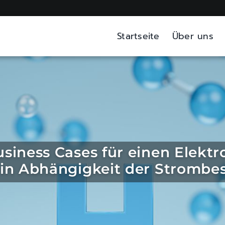
Startseite
Über uns
siness Cases für einen Elekt
d in Abhängigkeit der Strombe