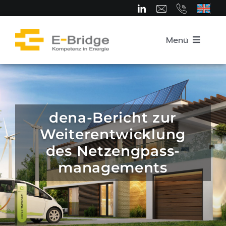
Zum
Inhalt
springen
Menü
Startseite
Über uns
dena-Bericht zur
Weiterentwicklung
Team
des Netzengpass­
managements
Kompetenzbereiche
Karriere