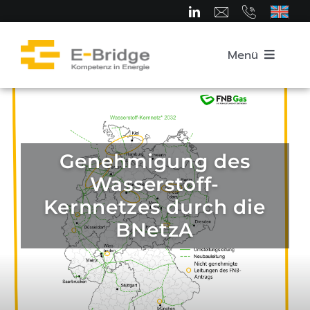
Zum
Inhalt
springen
Menü
Startseite
Über uns
Genehmigung des
Wasserstoff-
Team
Kernnetzes durch die
BNetzA
Kompetenzbereiche
Karriere