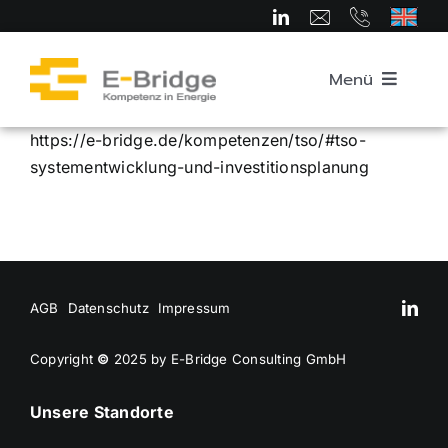
Zum
Inhalt
springen
Menü
https://e-bridge.de/kompetenzen/tso/#tso-
Startseite
systementwicklung-und-investitionsplanung
Über uns
Team
AGB
Datenschutz
Impressum
Kompetenzbereiche
Copyright
©
2025 by E-Bridge Consulting GmbH
Unsere Standorte
Karriere