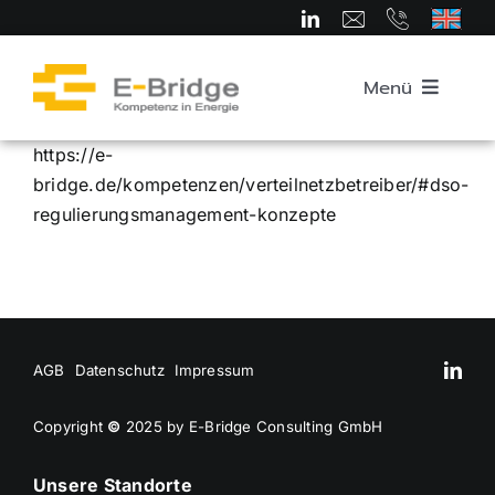
Zum
Inhalt
springen
Menü
https://e-
Startseite
bridge.de/kompetenzen/verteilnetzbetreiber/#dso-
regulierungsmanagement-konzepte
Über uns
Team
AGB
Datenschutz
Impressum
Kompetenzbereiche
Copyright
©
2025 by E-Bridge Consulting GmbH
Karriere
Unsere Standorte